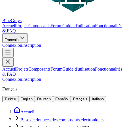
BlueGrays
Accueil
Projets
Composants
Forum
Guide d'utilisation
Fonctionnalités
& FAQ
Français
Connexion
Inscription
Accueil
Projets
Composants
Forum
Guide d'utilisation
Fonctionnalités
& FAQ
Connexion
Inscription
Français
Türkçe
English
Deutsch
Español
Français
Italiano
Accueil
Base de données des composants électroniques