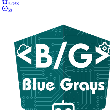
4.7
(
45
)
58