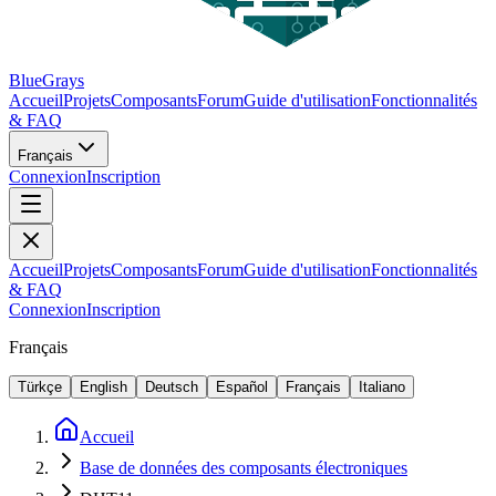
BlueGrays
Accueil
Projets
Composants
Forum
Guide d'utilisation
Fonctionnalités
& FAQ
Français
Connexion
Inscription
Accueil
Projets
Composants
Forum
Guide d'utilisation
Fonctionnalités
& FAQ
Connexion
Inscription
Français
Türkçe
English
Deutsch
Español
Français
Italiano
Accueil
Base de données des composants électroniques