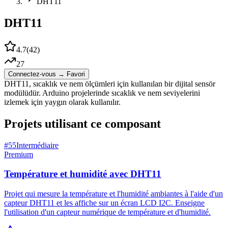
DHT11
DHT11
4.7
(
42
)
27
Connectez-vous → Favori
DHT11, sıcaklık ve nem ölçümleri için kullanılan bir dijital sensör
modülüdür. Arduino projelerinde sıcaklık ve nem seviyelerini
izlemek için yaygın olarak kullanılır.
Projets utilisant ce composant
#
55
Intermédiaire
Premium
Température et humidité avec DHT11
Projet qui mesure la température et l'humidité ambiantes à l'aide d'un
capteur DHT11 et les affiche sur un écran LCD I2C. Enseigne
l'utilisation d'un capteur numérique de température et d'humidité.