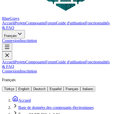
BlueGrays
Accueil
Projets
Composants
Forum
Guide d'utilisation
Fonctionnalités
& FAQ
Français
Connexion
Inscription
Accueil
Projets
Composants
Forum
Guide d'utilisation
Fonctionnalités
& FAQ
Connexion
Inscription
Français
Türkçe
English
Deutsch
Español
Français
Italiano
Accueil
Base de données des composants électroniques