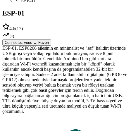
ESP-01
ESP-01
4.6
(
17
)
23
Connectez-vous → Favori
ESP-01, ESP8266 ailesinin en minimalist ve "saf" halidir; üzerinde
USB girişi veya voltaj regülatörü bulunmayan, sadece 8 pinli
minicik bir modüldür. Genellikle Arduino Uno gibi kartlara
dışarıdan Wi-Fi yeteneği kazandırmak için bir "köprü" olarak
kullanılır, ancak kendi başına da programlanabilen 32-bit bir
işlemciye sahiptir. Sadece 2 adet kullanılabilir dijital pini (GPIO0 ve
GPIO2) olması nedeniyle karmaşık projelerden ziyade, tek bir
sensörü okuyup veriyi buluta basmak veya bir röleyi uzaktan
tetiklemek gibi çok basit görevler için tercih edilir. Doğrudan
bilgisayara bağlanamadığı için programlamak için harici bir USB-
TTL dönüştürücüye ihtiyaç duyan bu modül, 3.3V hassasiyeti ve
ultra küçük yapısıyla seri üretimde maliyeti en düşük tutan Wi-Fi
çözümüdür.