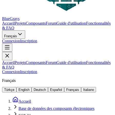
BlueGrays
Accueil
Projets
Composants
Forum
Guide d'utilisation
Fonctionnalités
& FAQ
Français
Connexion
Inscription
Accueil
Projets
Composants
Forum
Guide d'utilisation
Fonctionnalités
& FAQ
Connexion
Inscription
Français
Türkçe
English
Deutsch
Español
Français
Italiano
Accueil
Base de données des composants électroniques