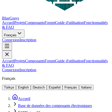
BlueGrays
Accueil
Projets
Composants
Forum
Guide d'utilisation
Fonctionnalités
& FAQ
Français
Connexion
Inscription
Accueil
Projets
Composants
Forum
Guide d'utilisation
Fonctionnalités
& FAQ
Connexion
Inscription
Français
Türkçe
English
Deutsch
Español
Français
Italiano
Accueil
Base de données des composants électroniques