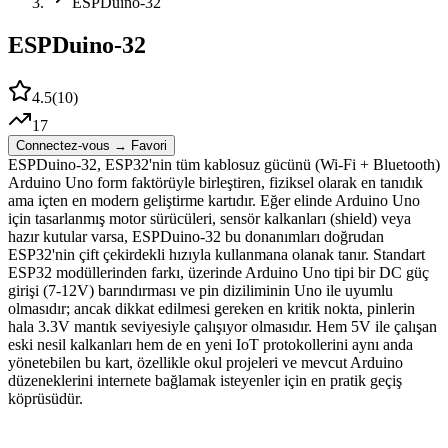
ESPDuino-32
ESPDuino-32
4.5
(
10
)
17
Connectez-vous → Favori
ESPDuino-32, ESP32'nin tüm kablosuz gücünü (Wi-Fi + Bluetooth)
Arduino Uno form faktörüyle birleştiren, fiziksel olarak en tanıdık
ama içten en modern geliştirme kartıdır. Eğer elinde Arduino Uno
için tasarlanmış motor sürücüleri, sensör kalkanları (shield) veya
hazır kutular varsa, ESPDuino-32 bu donanımları doğrudan
ESP32'nin çift çekirdekli hızıyla kullanmana olanak tanır. Standart
ESP32 modüllerinden farkı, üzerinde Arduino Uno tipi bir DC güç
girişi (7-12V) barındırması ve pin diziliminin Uno ile uyumlu
olmasıdır; ancak dikkat edilmesi gereken en kritik nokta, pinlerin
hala 3.3V mantık seviyesiyle çalışıyor olmasıdır. Hem 5V ile çalışan
eski nesil kalkanları hem de en yeni IoT protokollerini aynı anda
yönetebilen bu kart, özellikle okul projeleri ve mevcut Arduino
düzeneklerini internete bağlamak isteyenler için en pratik geçiş
köprüsüdür.