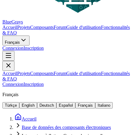
BlueGrays
Accueil
Projets
Composants
Forum
Guide d'utilisation
Fonctionnalités
& FAQ
Français
Connexion
Inscription
Accueil
Projets
Composants
Forum
Guide d'utilisation
Fonctionnalités
& FAQ
Connexion
Inscription
Français
Türkçe
English
Deutsch
Español
Français
Italiano
Accueil
Base de données des composants électroniques