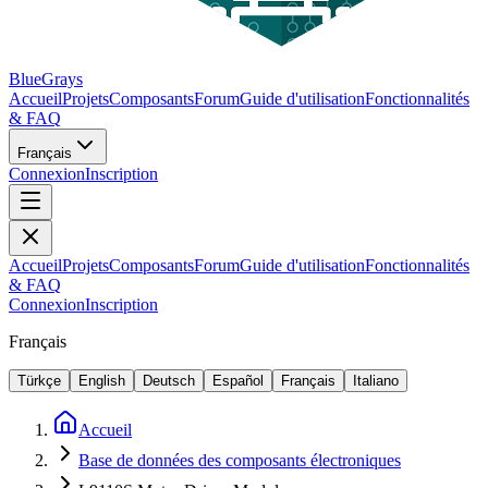
BlueGrays
Accueil
Projets
Composants
Forum
Guide d'utilisation
Fonctionnalités
& FAQ
Français
Connexion
Inscription
Accueil
Projets
Composants
Forum
Guide d'utilisation
Fonctionnalités
& FAQ
Connexion
Inscription
Français
Türkçe
English
Deutsch
Español
Français
Italiano
Accueil
Base de données des composants électroniques