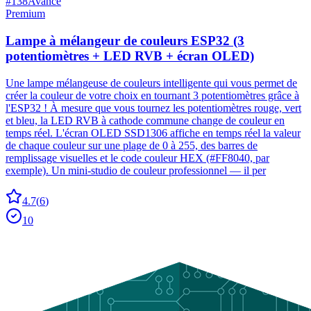
#
138
Avancé
Premium
Lampe à mélangeur de couleurs ESP32 (3
potentiomètres + LED RVB + écran OLED)
Une lampe mélangeuse de couleurs intelligente qui vous permet de
créer la couleur de votre choix en tournant 3 potentiomètres grâce à
l'ESP32 ! À mesure que vous tournez les potentiomètres rouge, vert
et bleu, la LED RVB à cathode commune change de couleur en
temps réel. L'écran OLED SSD1306 affiche en temps réel la valeur
de chaque couleur sur une plage de 0 à 255, des barres de
remplissage visuelles et le code couleur HEX (#FF8040, par
exemple). Un mini-studio de couleur professionnel — il per
4.7
(
6
)
10