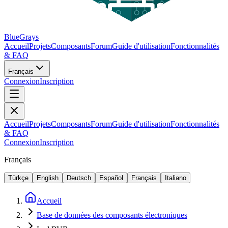
BlueGrays
Accueil
Projets
Composants
Forum
Guide d'utilisation
Fonctionnalités
& FAQ
Français
Connexion
Inscription
Accueil
Projets
Composants
Forum
Guide d'utilisation
Fonctionnalités
& FAQ
Connexion
Inscription
Français
Türkçe
English
Deutsch
Español
Français
Italiano
Accueil
Base de données des composants électroniques