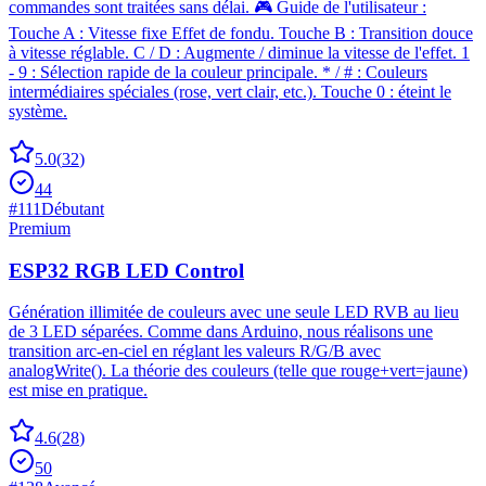
commandes sont traitées sans délai. 🎮 Guide de l'utilisateur :
Touche A : Vitesse fixe Effet de fondu. Touche B : Transition douce
à vitesse réglable. C / D : Augmente / diminue la vitesse de l'effet. 1
- 9 : Sélection rapide de la couleur principale. * / # : Couleurs
intermédiaires spéciales (rose, vert clair, etc.). Touche 0 : éteint le
système.
5.0
(
32
)
44
#
111
Débutant
Premium
ESP32 RGB LED Control
Génération illimitée de couleurs avec une seule LED RVB au lieu
de 3 LED séparées. Comme dans Arduino, nous réalisons une
transition arc-en-ciel en réglant les valeurs R/G/B avec
analogWrite(). La théorie des couleurs (telle que rouge+vert=jaune)
est mise en pratique.
4.6
(
28
)
50