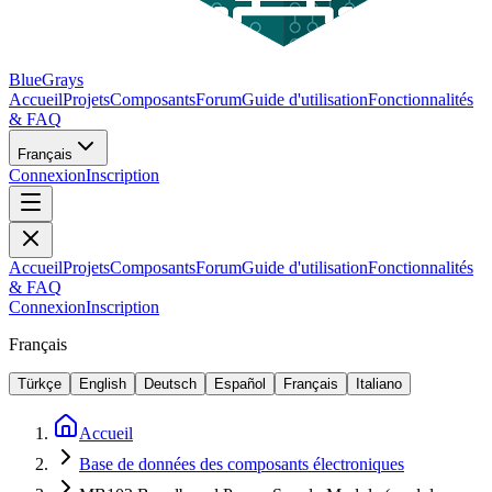
BlueGrays
Accueil
Projets
Composants
Forum
Guide d'utilisation
Fonctionnalités
& FAQ
Français
Connexion
Inscription
Accueil
Projets
Composants
Forum
Guide d'utilisation
Fonctionnalités
& FAQ
Connexion
Inscription
Français
Türkçe
English
Deutsch
Español
Français
Italiano
Accueil
Base de données des composants électroniques