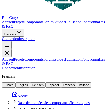
BlueGrays
Accueil
Projets
Composants
Forum
Guide d'utilisation
Fonctionnalités
& FAQ
Français
Connexion
Inscription
Accueil
Projets
Composants
Forum
Guide d'utilisation
Fonctionnalités
& FAQ
Connexion
Inscription
Français
Türkçe
English
Deutsch
Español
Français
Italiano
Accueil
Base de données des composants électroniques