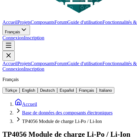
Accueil
Projets
Composants
Forum
Guide d'utilisation
Fonctionnalités 
Français
Connexion
Inscription
Accueil
Projets
Composants
Forum
Guide d'utilisation
Fonctionnalités 
Connexion
Inscription
Français
Türkçe
English
Deutsch
Español
Français
Italiano
Accueil
Base de données des composants électroniques
TP4056 Module de charge Li-Po / Li-Ion
TP4056 Module de charge Li-Po / Li-Ion