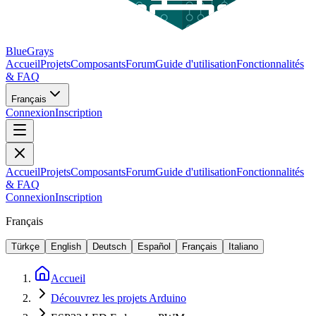
BlueGrays
Accueil
Projets
Composants
Forum
Guide d'utilisation
Fonctionnalités
& FAQ
Français
Connexion
Inscription
Accueil
Projets
Composants
Forum
Guide d'utilisation
Fonctionnalités
& FAQ
Connexion
Inscription
Français
Türkçe
English
Deutsch
Español
Français
Italiano
Accueil
Découvrez les projets Arduino