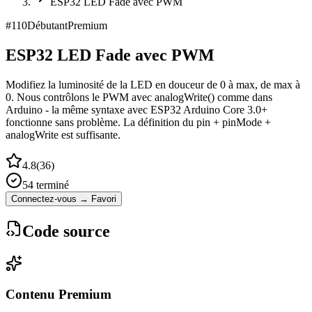
ESP32 LED Fade avec PWM
#
110
Débutant
Premium
ESP32 LED Fade avec PWM
Modifiez la luminosité de la LED en douceur de 0 à max, de max à
0. Nous contrôlons le PWM avec analogWrite() comme dans
Arduino - la même syntaxe avec ESP32 Arduino Core 3.0+
fonctionne sans problème. La définition du pin + pinMode +
analogWrite est suffisante.
4.8
(
36
)
54
terminé
Connectez-vous → Favori
Code source
Contenu Premium