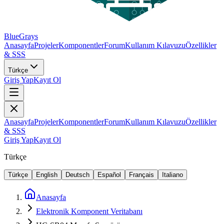
BlueGrays
Anasayfa
Projeler
Komponentler
Forum
Kullanım Kılavuzu
Özellikler
& SSS
Türkçe
Giriş Yap
Kayıt Ol
Anasayfa
Projeler
Komponentler
Forum
Kullanım Kılavuzu
Özellikler
& SSS
Giriş Yap
Kayıt Ol
Türkçe
Türkçe
English
Deutsch
Español
Français
Italiano
Anasayfa
Elektronik Komponent Veritabanı