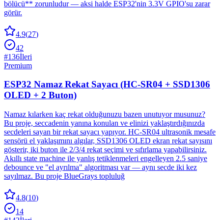
bölücü** zorunludur — aksi halde ESP32'nin 3.3V GPIO'su zarar
görür.
4.9
(
27
)
42
#
136
İleri
Premium
ESP32 Namaz Rekat Sayacı (HC-SR04 + SSD1306
OLED + 2 Buton)
Namaz kılarken kaç rekat olduğunuzu bazen unutuyor musunuz?
Bu proje, seccadenin yanına konulan ve elinizi yaklaştırdığınızda
secdeleri sayan bir rekat sayacı yapıyor. HC-SR04 ultrasonik mesafe
sensörü el yaklaşımını algılar, SSD1306 OLED ekran rekat sayısını
gösterir, iki buton ile 2/3/4 rekat seçimi ve sıfırlama yapabilirsiniz.
Akıllı state machine ile yanlış tetiklenmeleri engelleyen 2.5 saniye
debounce ve "el ayrılma" algoritması var — aynı secde iki kez
sayılmaz. Bu proje BlueGrays topluluğ
4.8
(
10
)
14