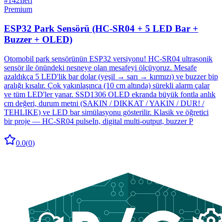
#
142
İleri
Premium
ESP32 Park Sensörü (HC-SR04 + 5 LED Bar +
Buzzer + OLED)
Otomobil park sensörünün ESP32 versiyonu! HC-SR04 ultrasonik
sensör ile önündeki nesneye olan mesafeyi ölçüyoruz. Mesafe
azaldıkça 5 LED'lik bar dolar (yeşil → sarı → kırmızı) ve buzzer bip
aralığı kısalır. Çok yakınlaşınca (10 cm altında) sürekli alarm çalar
ve tüm LED'ler yanar. SSD1306 OLED ekranda büyük fontla anlık
cm değeri, durum metni (SAKIN / DIKKAT / YAKIN / DUR! /
TEHLIKE) ve LED bar simülasyonu gösterilir. Klasik ve öğretici
bir proje — HC-SR04 pulseIn, digital multi-output, buzzer P
0.0
(
0
)