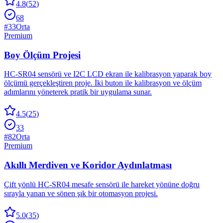
4.8
(
52
)
68
#
33
Orta
Premium
Boy Ölçüm Projesi
HC-SR04 sensörü ve I2C LCD ekran ile kalibrasyon yaparak boy
ölçümü gerçekleştiren proje. İki buton ile kalibrasyon ve ölçüm
adımlarını yöneterek pratik bir uygulama sunar.
4.5
(
25
)
33
#
82
Orta
Premium
Akıllı Merdiven ve Koridor Aydınlatması
Çift yönlü HC-SR04 mesafe sensörü ile hareket yönüne doğru
sırayla yanan ve sönen şık bir otomasyon projesi.
5.0
(
35
)