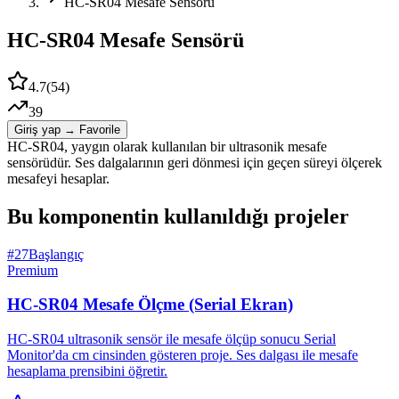
HC-SR04 Mesafe Sensörü
HC-SR04 Mesafe Sensörü
4.7
(
54
)
39
Giriş yap → Favorile
HC-SR04, yaygın olarak kullanılan bir ultrasonik mesafe
sensörüdür. Ses dalgalarının geri dönmesi için geçen süreyi ölçerek
mesafeyi hesaplar.
Bu komponentin kullanıldığı projeler
#
27
Başlangıç
Premium
HC-SR04 Mesafe Ölçme (Serial Ekran)
HC-SR04 ultrasonik sensör ile mesafe ölçüp sonucu Serial
Monitor'da cm cinsinden gösteren proje. Ses dalgası ile mesafe
hesaplama prensibini öğretir.