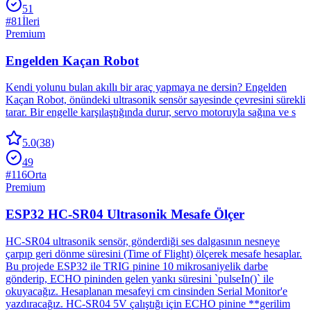
51
#
81
İleri
Premium
Engelden Kaçan Robot
Kendi yolunu bulan akıllı bir araç yapmaya ne dersin? Engelden
Kaçan Robot, önündeki ultrasonik sensör sayesinde çevresini sürekli
tarar. Bir engelle karşılaştığında durur, servo motoruyla sağına ve s
5.0
(
38
)
49
#
116
Orta
Premium
ESP32 HC-SR04 Ultrasonik Mesafe Ölçer
HC-SR04 ultrasonik sensör, gönderdiği ses dalgasının nesneye
çarpıp geri dönme süresini (Time of Flight) ölçerek mesafe hesaplar.
Bu projede ESP32 ile TRIG pinine 10 mikrosaniyelik darbe
gönderip, ECHO pininden gelen yankı süresini `pulseIn()` ile
okuyacağız. Hesaplanan mesafeyi cm cinsinden Serial Monitor'e
yazdıracağız. HC-SR04 5V çalıştığı için ECHO pinine **gerilim