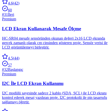
4.6
(
42
)
60
#
31
İleri
Premium
LCD Ekran Kullanarak Mesafe Ölçme
HC-SR04 mesafe sensöründen okunan değeri 2x16 LCD ekranda
gerçek zamanlı olarak cm cinsinden gösteren proje. Sensör verisi ile
LCD görüntülemeyi birleştirir.
4.5
(
44
)
57
#
32
Başlangıç
Premium
I2C İle LCD Ekran Kullanımı
I2C modülü sayesinde sadece 2 kablo (SDA, SCL) ile LCD ekranı
kontrol ederek mesaj yazdıran proje. I2C protokolü ile pin tasarrufu
sağlamayı öğretir.