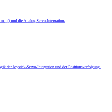
n map() und die Analog-Servo-Integration.
k der Joystick-Servo-Integration und der Positionsverfolgung.