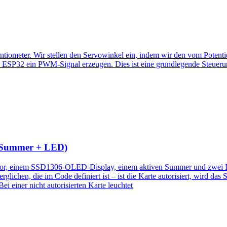
ntiometer. Wir stellen den Servowinkel ein, indem wir den vom Potent
s ESP32 ein PWM-Signal erzeugen. Dies ist eine grundlegende Steuer
 Summer + LED)
einem SSD1306-OLED-Display, einem aktiven Summer und zwei LEDs 
erglichen, die im Code definiert ist – ist die Karte autorisiert, wird 
i einer nicht autorisierten Karte leuchtet