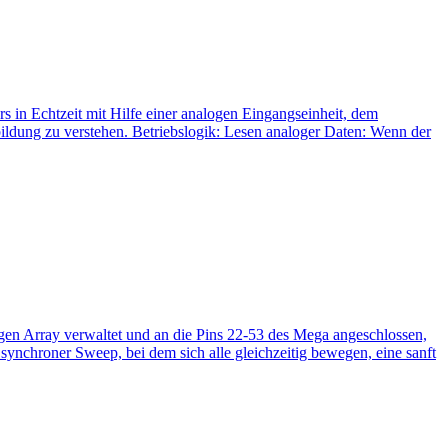
s in Echtzeit mit Hilfe einer analogen Eingangseinheit, dem
ildung zu verstehen. Betriebslogik: Lesen analoger Daten: Wenn der
gen Array verwaltet und an die Pins 22-53 des Mega angeschlossen,
 synchroner Sweep, bei dem sich alle gleichzeitig bewegen, eine sanft