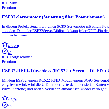
#
118
Mittel
Premium
ESP32-Servomotor (Steuerung über Potentiometer)
In diesem Projekt steuern wir einen SG90-Servomotor mit einem Pote
abbilden. Dank der ESP32Servo-Bibliothek kann jeder GPIO-Pin de
Türmechanismen.
4.3
(
29
)
42
#
137
Fortgeschritten
Premium
ESP32-RFID-Türschloss (RC522 + Servo + OLED +
Mit dem ESP32, einem RC522-RFID-Modul, einem SG90-Servomotor, 
eingelesen wird, wird die UID mit der Liste der autorisierten Karten v
kurze Pieptöne) und nach 5 Sekunden automatisch wieder verriegelt. Be
4.8
(
9
)
15