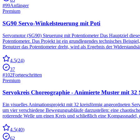
#
99
Anfänger
Premium
SG90 Servo-Winkelsteuerung mit Poti
Servomotor (SG90) Steuerung mit Potentiometer Das Hauptziel dieses P
Potentiometer. Das Projekt ist ein grundlegendes technisches Beispi
Benutzer das Potentiometer dreht, wird als Ergebnis der Widerstand
4.5
(
24
)
37
#
102
Fortgeschritten
Premium
Servokreis Choreographie - Animierte Muster mit 32 
Ein visuelles Animationsprojekt mit 32 kreisförmig angeordneten Se
um vier verschiedene Bewegungsabläufe darzustellen: eine chaotische 
rotierende Welle um einen Kreis und schließlich eine Kompassnadel, d
4.5
(
40
)
62