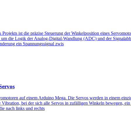
rojekts ist die präzise Steuerung der Winkelposition eines Servomotor
el, um die Logik der Analog-Digital-Wandlung (ADC) und der Signalabb
sänderung ein Spannungssignal zwis
Servos
rvomotoren auf einem Arduino Mega. Die Servos werden in einem einzi
Vibration, bei der sich alle Servos in zufälligen Winkeln bewegen, ein
ie nach links und rechts