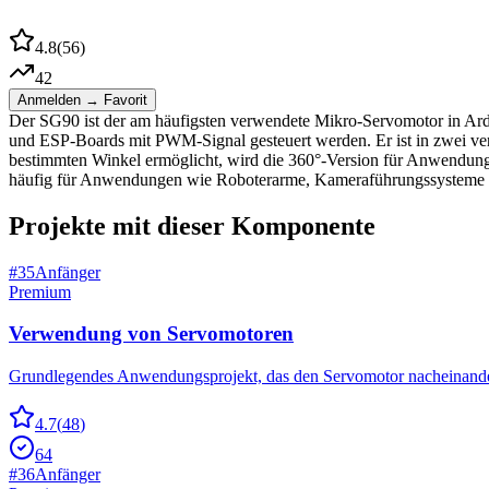
4.8
(
56
)
42
Anmelden → Favorit
Der SG90 ist der am häufigsten verwendete Mikro-Servomotor in Ard
und ESP-Boards mit PWM-Signal gesteuert werden. Er ist in zwei ver
bestimmten Winkel ermöglicht, wird die 360°-Version für Anwendunge
häufig für Anwendungen wie Roboterarme, Kameraführungssysteme 
Projekte mit dieser Komponente
#
35
Anfänger
Premium
Verwendung von Servomotoren
Grundlegendes Anwendungsprojekt, das den Servomotor nacheinander i
4.7
(
48
)
64
#
36
Anfänger