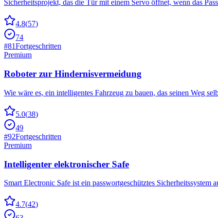
Sicherheitsprojekt, das die Tür mit einem Servo öffnet, wenn das Pass
4.8
(
57
)
74
#
81
Fortgeschritten
Premium
Roboter zur Hindernisvermeidung
Wie wäre es, ein intelligentes Fahrzeug zu bauen, das seinen Weg se
5.0
(
38
)
49
#
92
Fortgeschritten
Premium
Intelligenter elektronischer Safe
Smart Electronic Safe ist ein passwortgeschütztes Sicherheitssystem
4.7
(
42
)
63