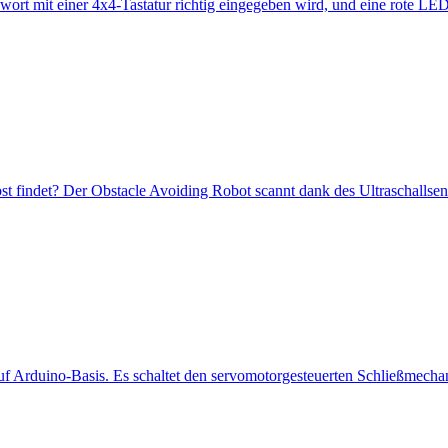
wort mit einer 4x4-Tastatur richtig eingegeben wird, und eine rote LED
lbst findet? Der Obstacle Avoiding Robot scannt dank des Ultraschalls
 auf Arduino-Basis. Es schaltet den servomotorgesteuerten Schließmecha