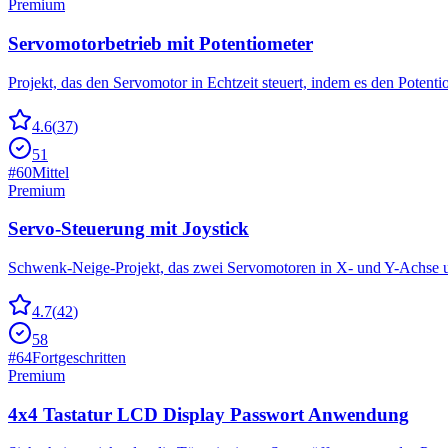
Premium
Servomotorbetrieb mit Potentiometer
Projekt, das den Servomotor in Echtzeit steuert, indem es den Poten
4.6
(
37
)
51
#
60
Mittel
Premium
Servo-Steuerung mit Joystick
Schwenk-Neige-Projekt, das zwei Servomotoren in X- und Y-Achse una
4.7
(
42
)
58
#
64
Fortgeschritten
Premium
4x4 Tastatur LCD Display Passwort Anwendung