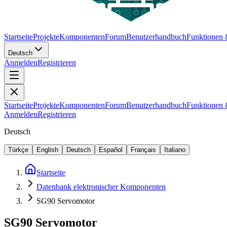
Startseite
Projekte
Komponenten
Forum
Benutzerhandbuch
Funktionen
Deutsch
Anmelden
Registrieren
Startseite
Projekte
Komponenten
Forum
Benutzerhandbuch
Funktionen
Anmelden
Registrieren
Deutsch
Türkçe
English
Deutsch
Español
Français
Italiano
Startseite
Datenbank elektronischer Komponenten
SG90 Servomotor
SG90 Servomotor