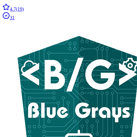
4.7
(
19
)
31