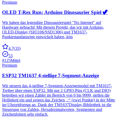
Premium
OLED T-Rex Run: Arduino Dinosaurier Spiel 🦖
Wir haben das legendäre Dinosaurierspiel "No Internet" auf
Hardware gebracht! Mit diesem Projekt, das wir mit Arduino,
OLED-Display (SH1106/SSD1306) und TM1637-
Punktestandanzeige entwickelt haben, kön
4.7
(
33
)
53
#
125
Mittel
Premium
ESP32 TM1637 4-stellige 7-Segment-Anzeige
Wir steuern das 4-stellige 7-Segment-Anzeigemodul mit TM1637-
Treiber über einen ESP32. Mit nur 2 GPIO-Pins (CLK und DIO)
betreiben wir einen Zähler im Bereich von 0 bis 9999, stellen die
Helligkeit ein und zeigen das Zeichen „:“ (zwei Punkte) in der Mitte
im Uhrzeitformat an. Dank der TM1637Display-Bibliothek ist die
Steuerung von Zahlen, Hexadezimalwerten, Segmenten und
Zeichenfolgen sehr einfach.