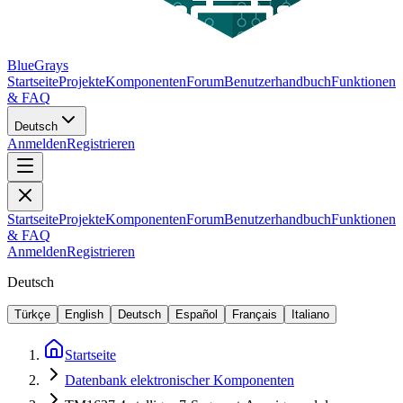
BlueGrays
Startseite
Projekte
Komponenten
Forum
Benutzerhandbuch
Funktionen
& FAQ
Deutsch
Anmelden
Registrieren
Startseite
Projekte
Komponenten
Forum
Benutzerhandbuch
Funktionen
& FAQ
Anmelden
Registrieren
Deutsch
Türkçe
English
Deutsch
Español
Français
Italiano
Startseite
Datenbank elektronischer Komponenten