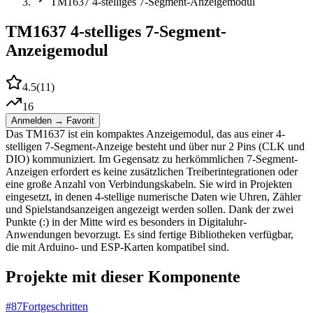
TM1637 4-stelliges 7-Segment-Anzeigemodul
TM1637 4-stelliges 7-Segment-
Anzeigemodul
4.5
(
11
)
16
Anmelden → Favorit
Das TM1637 ist ein kompaktes Anzeigemodul, das aus einer 4-
stelligen 7-Segment-Anzeige besteht und über nur 2 Pins (CLK und
DIO) kommuniziert. Im Gegensatz zu herkömmlichen 7-Segment-
Anzeigen erfordert es keine zusätzlichen Treiberintegrationen oder
eine große Anzahl von Verbindungskabeln. Sie wird in Projekten
eingesetzt, in denen 4-stellige numerische Daten wie Uhren, Zähler
und Spielstandsanzeigen angezeigt werden sollen. Dank der zwei
Punkte (:) in der Mitte wird es besonders in Digitaluhr-
Anwendungen bevorzugt. Es sind fertige Bibliotheken verfügbar,
die mit Arduino- und ESP-Karten kompatibel sind.
Projekte mit dieser Komponente
#
87
Fortgeschritten