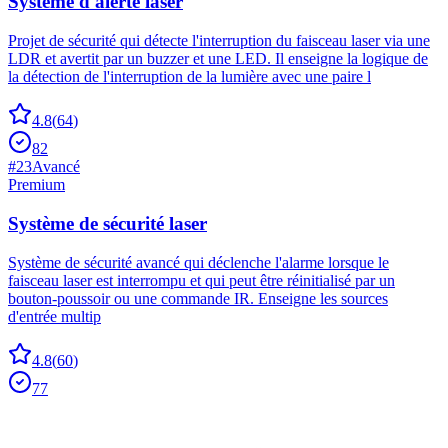
Système d'alerte laser
Projet de sécurité qui détecte l'interruption du faisceau laser via une
LDR et avertit par un buzzer et une LED. Il enseigne la logique de
la détection de l'interruption de la lumière avec une paire l
4.8
(
64
)
82
#
23
Avancé
Premium
Système de sécurité laser
Système de sécurité avancé qui déclenche l'alarme lorsque le
faisceau laser est interrompu et qui peut être réinitialisé par un
bouton-poussoir ou une commande IR. Enseigne les sources
d'entrée multip
4.8
(
60
)
77