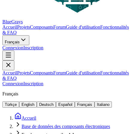
BlueGrays
Accueil
Projets
Composants
Forum
Guide d'utilisation
Fonctionnalités
& FAQ
Français
Connexion
Inscription
Accueil
Projets
Composants
Forum
Guide d'utilisation
Fonctionnalités
& FAQ
Connexion
Inscription
Français
Türkçe
English
Deutsch
Español
Français
Italiano
Accueil
Base de données des composants électroniques