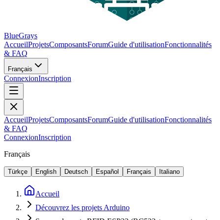
BlueGrays
Accueil
Projets
Composants
Forum
Guide d'utilisation
Fonctionnalités
& FAQ
Français
Connexion
Inscription
Accueil
Projets
Composants
Forum
Guide d'utilisation
Fonctionnalités
& FAQ
Connexion
Inscription
Français
Türkçe
English
Deutsch
Español
Français
Italiano
Accueil
Découvrez les projets Arduino