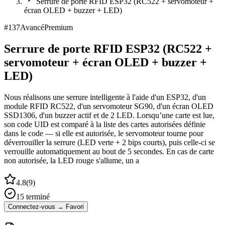
Serrure de porte RFID ESP32 (RC522 + servomoteur +
écran OLED + buzzer + LED)
#
137
Avancé
Premium
Serrure de porte RFID ESP32 (RC522 +
servomoteur + écran OLED + buzzer +
LED)
Nous réalisons une serrure intelligente à l'aide d'un ESP32, d'un
module RFID RC522, d'un servomoteur SG90, d'un écran OLED
SSD1306, d'un buzzer actif et de 2 LED. Lorsqu’une carte est lue,
son code UID est comparé à la liste des cartes autorisées définie
dans le code — si elle est autorisée, le servomoteur tourne pour
déverrouiller la serrure (LED verte + 2 bips courts), puis celle-ci se
verrouille automatiquement au bout de 5 secondes. En cas de carte
non autorisée, la LED rouge s'allume, un a
4.8
(
9
)
15
terminé
Connectez-vous → Favori