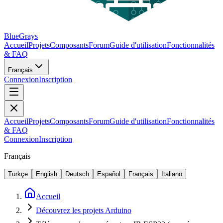
BlueGrays
Accueil
Projets
Composants
Forum
Guide d'utilisation
Fonctionnalités
& FAQ
Français
Connexion
Inscription
Accueil
Projets
Composants
Forum
Guide d'utilisation
Fonctionnalités
& FAQ
Connexion
Inscription
Français
Türkçe
English
Deutsch
Español
Français
Italiano
Accueil
Découvrez les projets Arduino