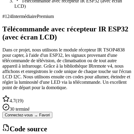
Télécommande avec récepteur IR ESP32 (avec écran
LCD)
#
124
Intermédiaire
Premium
Télécommande avec récepteur IR ESP32
(avec écran LCD)
Dans ce projet, nous utilisons le module récepteur IR TSOP4838
pour capter, à l'aide d'un ESP32, les signaux provenant d'une
télécommande de télévision, de climatisation ou de tout autre
appareil à infrarouge. Grâce à la bibliothèque IRremote v4, nous
affichons et enregistrons le code unique de chaque touche sur l'écran
LCD I2C. Nous utilisons ensuite ces codes pour allumer, éteindre et
régler la luminosité d'une LED via la télécommande. Un excellent
point de départ pour la domotique.
4.7
(
19
)
30
terminé
Connectez-vous → Favori
Code source