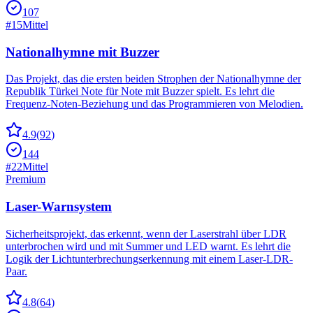
107
#
15
Mittel
Nationalhymne mit Buzzer
Das Projekt, das die ersten beiden Strophen der Nationalhymne der
Republik Türkei Note für Note mit Buzzer spielt. Es lehrt die
Frequenz-Noten-Beziehung und das Programmieren von Melodien.
4.9
(
92
)
144
#
22
Mittel
Premium
Laser-Warnsystem
Sicherheitsprojekt, das erkennt, wenn der Laserstrahl über LDR
unterbrochen wird und mit Summer und LED warnt. Es lehrt die
Logik der Lichtunterbrechungserkennung mit einem Laser-LDR-
Paar.
4.8
(
64
)