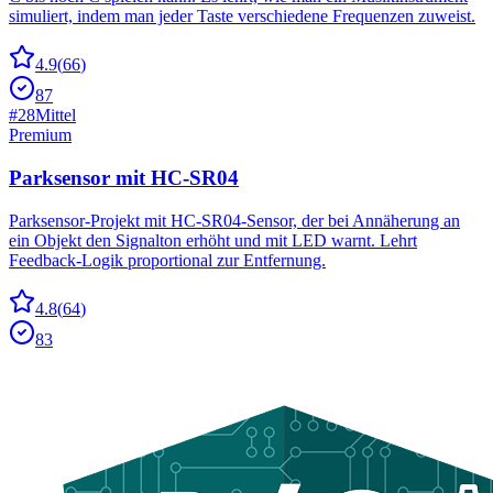
simuliert, indem man jeder Taste verschiedene Frequenzen zuweist.
4.9
(
66
)
87
#
28
Mittel
Premium
Parksensor mit HC-SR04
Parksensor-Projekt mit HC-SR04-Sensor, der bei Annäherung an
ein Objekt den Signalton erhöht und mit LED warnt. Lehrt
Feedback-Logik proportional zur Entfernung.
4.8
(
64
)
83