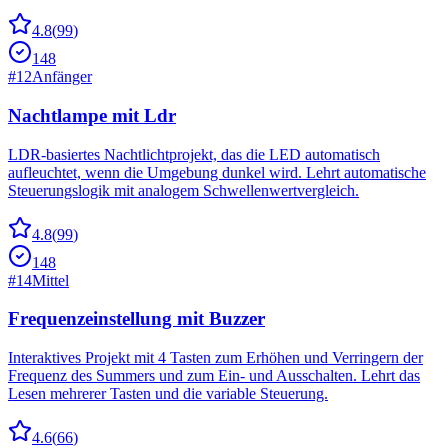
4.8
(
99
)
148
#
12
Anfänger
Nachtlampe mit Ldr
LDR-basiertes Nachtlichtprojekt, das die LED automatisch
aufleuchtet, wenn die Umgebung dunkel wird. Lehrt automatische
Steuerungslogik mit analogem Schwellenwertvergleich.
4.8
(
99
)
148
#
14
Mittel
Frequenzeinstellung mit Buzzer
Interaktives Projekt mit 4 Tasten zum Erhöhen und Verringern der
Frequenz des Summers und zum Ein- und Ausschalten. Lehrt das
Lesen mehrerer Tasten und die variable Steuerung.
4.6
(
66
)