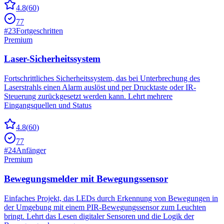
4.8
(
60
)
77
#
23
Fortgeschritten
Premium
Laser-Sicherheitssystem
Fortschrittliches Sicherheitssystem, das bei Unterbrechung des
Laserstrahls einen Alarm auslöst und per Drucktaste oder IR-
Steuerung zurückgesetzt werden kann. Lehrt mehrere
Eingangsquellen und Status
4.8
(
60
)
77
#
24
Anfänger
Premium
Bewegungsmelder mit Bewegungssensor
Einfaches Projekt, das LEDs durch Erkennung von Bewegungen in
der Umgebung mit einem PIR-Bewegungssensor zum Leuchten
bringt. Lehrt das Lesen digitaler Sensoren und die Logik der