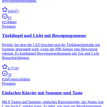
Bewegungserkennung.
4.6
(
47
)
65
#
25
Mittel
Premium
Türklingel und Licht mit Bewegungssensor
Projekt, bei dem die LED leuchtet und die Türklingelmelodie mit
Summer abgespielt wird, wenn der PIR-Sensor eine Bewegung
erkennt. Es kombiniert Bewegungserkennung mit Ton und Licht
Benachrichtigung.
4.7
(
54
)
70
#
26
Fortgeschritten
Premium
Einfaches Klavier mit Summer und Taste
Mit 8 Tasten und Summer, einfaches Klavierprojekt, das Noten von
C bis hoch C spielen kann. Es lehrt, wie man ein Musikinstrument