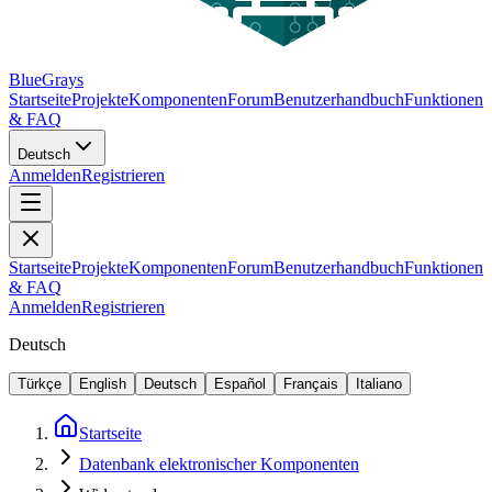
BlueGrays
Startseite
Projekte
Komponenten
Forum
Benutzerhandbuch
Funktionen
& FAQ
Deutsch
Anmelden
Registrieren
Startseite
Projekte
Komponenten
Forum
Benutzerhandbuch
Funktionen
& FAQ
Anmelden
Registrieren
Deutsch
Türkçe
English
Deutsch
Español
Français
Italiano
Startseite
Datenbank elektronischer Komponenten