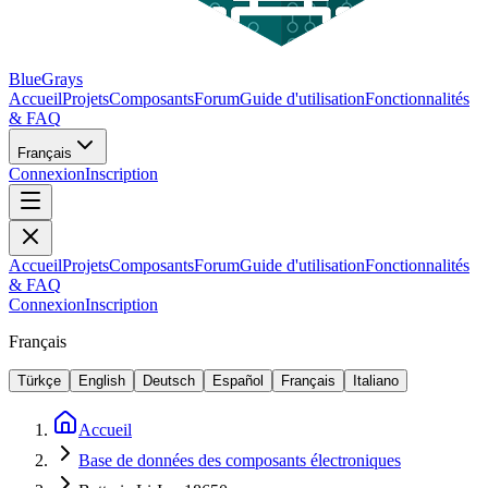
BlueGrays
Accueil
Projets
Composants
Forum
Guide d'utilisation
Fonctionnalités
& FAQ
Français
Connexion
Inscription
Accueil
Projets
Composants
Forum
Guide d'utilisation
Fonctionnalités
& FAQ
Connexion
Inscription
Français
Türkçe
English
Deutsch
Español
Français
Italiano
Accueil
Base de données des composants électroniques