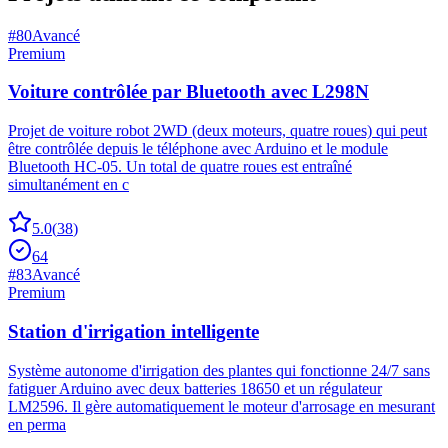
#
80
Avancé
Premium
Voiture contrôlée par Bluetooth avec L298N
Projet de voiture robot 2WD (deux moteurs, quatre roues) qui peut
être contrôlée depuis le téléphone avec Arduino et le module
Bluetooth HC-05. Un total de quatre roues est entraîné
simultanément en c
5.0
(
38
)
64
#
83
Avancé
Premium
Station d'irrigation intelligente
Système autonome d'irrigation des plantes qui fonctionne 24/7 sans
fatiguer Arduino avec deux batteries 18650 et un régulateur
LM2596. Il gère automatiquement le moteur d'arrosage en mesurant
en perma