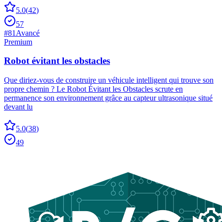
5.0
(
42
)
57
#
81
Avancé
Premium
Robot évitant les obstacles
Que diriez-vous de construire un véhicule intelligent qui trouve son
propre chemin ? Le Robot Évitant les Obstacles scrute en
permanence son environnement grâce au capteur ultrasonique situé
devant lu
5.0
(
38
)
49