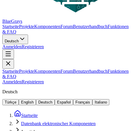
BlueGrays
Startseite
Projekte
Komponenten
Forum
Benutzerhandbuch
Funktionen
& FAQ
Deutsch
Anmelden
Registrieren
Startseite
Projekte
Komponenten
Forum
Benutzerhandbuch
Funktionen
& FAQ
Anmelden
Registrieren
Deutsch
Türkçe
English
Deutsch
Español
Français
Italiano
Startseite
Datenbank elektronischer Komponenten