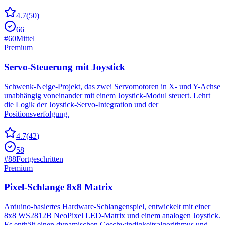
4.7
(
50
)
66
#
60
Mittel
Premium
Servo-Steuerung mit Joystick
Schwenk-Neige-Projekt, das zwei Servomotoren in X- und Y-Achse
unabhängig voneinander mit einem Joystick-Modul steuert. Lehrt
die Logik der Joystick-Servo-Integration und der
Positionsverfolgung.
4.7
(
42
)
58
#
88
Fortgeschritten
Premium
Pixel-Schlange 8x8 Matrix
Arduino-basiertes Hardware-Schlangenspiel, entwickelt mit einer
8x8 WS2812B NeoPixel LED-Matrix und einem analogen Joystick.
Es enthält einen dynamischen Geschwindigkeitsalgorithmus und