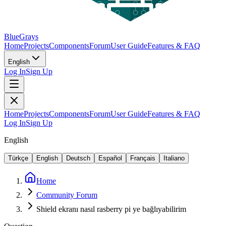
BlueGrays
Home
Projects
Components
Forum
User Guide
Features & FAQ
English
Log In
Sign Up
Home
Projects
Components
Forum
User Guide
Features & FAQ
Log In
Sign Up
English
Türkçe
English
Deutsch
Español
Français
Italiano
Home
Community Forum
Shield ekranı nasıl rasberry pi ye bağlıyabilirim