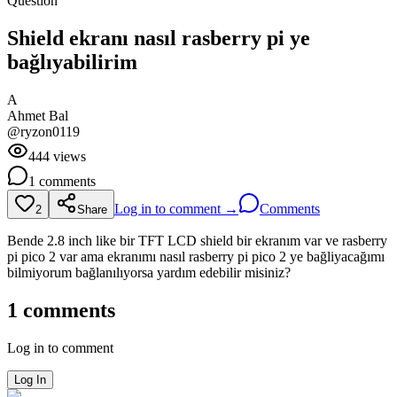
Question
Shield ekranı nasıl rasberry pi ye
bağlıyabilirim
A
Ahmet
Bal
@
ryzon0119
444
views
1
comments
Log in to comment →
Comments
2
Share
Bende 2.8 inch like bir TFT LCD shield bir ekranım var ve rasberry
pi pico 2 var ama ekranımı nasıl rasberry pi pico 2 ye bağliyacağımı
bilmiyorum bağlanılıyorsa yardım edebilir misiniz?
1
comments
Log in to comment
Log In