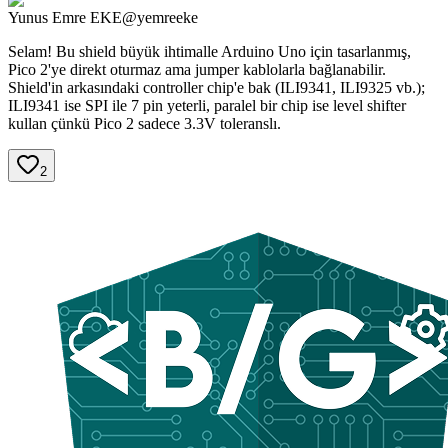
Yunus Emre
EKE
@
yemreeke
Selam! Bu shield büyük ihtimalle Arduino Uno için tasarlanmış,
Pico 2'ye direkt oturmaz ama jumper kablolarla bağlanabilir.
Shield'in arkasındaki controller chip'e bak (ILI9341, ILI9325 vb.);
ILI9341 ise SPI ile 7 pin yeterli, paralel bir chip ise level shifter
kullan çünkü Pico 2 sadece 3.3V toleranslı.
2