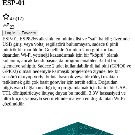
ESP-01
4.6
(
17
)
23
Log in → Favorite
ESP-01, ESP8266 ailesinin en minimalist ve "saf" halidir; üzerinde
USB girişi veya voltaj regülatörü bulunmayan, sadece 8 pinli
minicik bir modüldür. Genellikle Arduino Uno gibi kartlara
dışarıdan Wi-Fi yeteneği kazandırmak için bir "köprü" olarak
kullanılır, ancak kendi başına da programlanabilen 32-bit bir
işlemciye sahiptir. Sadece 2 adet kullanılabilir dijital pini (GPIO0 ve
GPIO2) olması nedeniyle karmaşık projelerden ziyade, tek bir
sensörü okuyup veriyi buluta basmak veya bir röleyi uzaktan
tetiklemek gibi çok basit görevler için tercih edilir. Doğrudan
bilgisayara bağlanamadığı için programlamak için harici bir USB-
TTL dönüştürücüye ihtiyaç duyan bu modül, 3.3V hassasiyeti ve
ultra küçük yapısıyla seri üretimde maliyeti en düşük tutan Wi-Fi
çözümüdür.