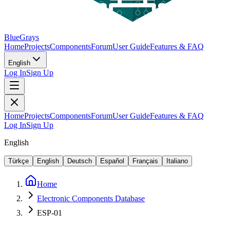
BlueGrays
Home
Projects
Components
Forum
User Guide
Features & FAQ
English
Log In
Sign Up
Home
Projects
Components
Forum
User Guide
Features & FAQ
Log In
Sign Up
English
Türkçe
English
Deutsch
Español
Français
Italiano
Home
Electronic Components Database
ESP-01