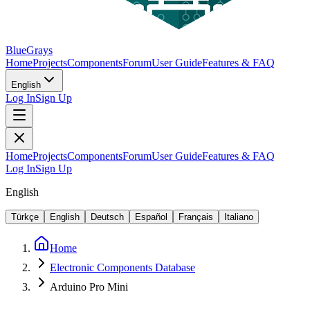
BlueGrays
Home
Projects
Components
Forum
User Guide
Features & FAQ
English
Log In
Sign Up
Home
Projects
Components
Forum
User Guide
Features & FAQ
Log In
Sign Up
English
Türkçe
English
Deutsch
Español
Français
Italiano
Home
Electronic Components Database
Arduino Pro Mini